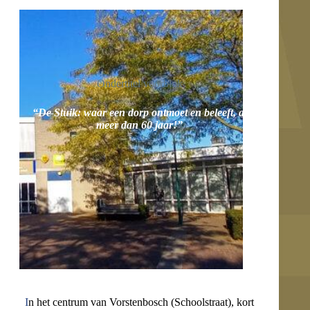
Ondertitel voorblok
“De Stuik: waar een dorp ontmoet en beleeft, al
meer dan 60 jaar!”
I
n het centrum van Vorstenbosch (Schoolstraat), kort